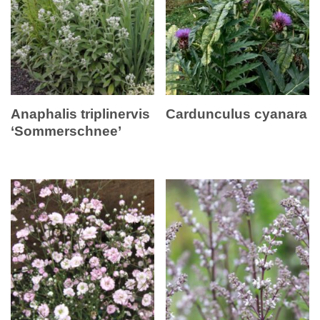
Anaphalis triplinervis
Cardunculus cyanara
‘Sommerschnee’