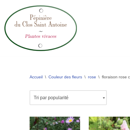
Aller
au
contenu
Accueil
\
Couleur des fleurs
\
rose
\
floraison rose c