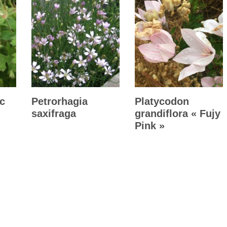
c
Petrorhagia
Platycodon
saxifraga
grandiflora « Fujy
Pink »