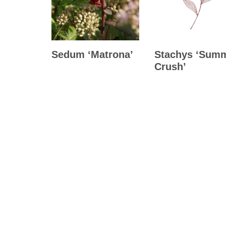
Sedum ‘Matrona’
Stachys ‘Sum
Crush’