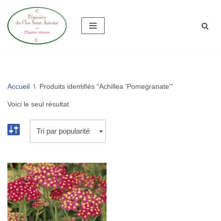
Aller
au
contenu
Accueil
\
Produits identifiés “Achillea 'Pomegranate'”
Voici le seul résultat