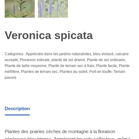
Veronica spicata
Catégories :
Appréciée dans les jardins naturalistes
,
bleu violacé
,
calcaire
accepté
,
Floraison estivale
,
plante de sol drainé
,
Plante de sol ordinaire
,
Plante de taille moyenne
,
Plante de terrain sec à frais
,
Plante facile
,
Plante
méllifère
,
Plantes de terrain sec
,
Plantes du soleil
,
Port en touffe
,
Terrain
pauvre
Description
Plantes des prairies sèches de montagne à la floraison
généreuse bleu intense. Appréciant les sols caillouteux, même