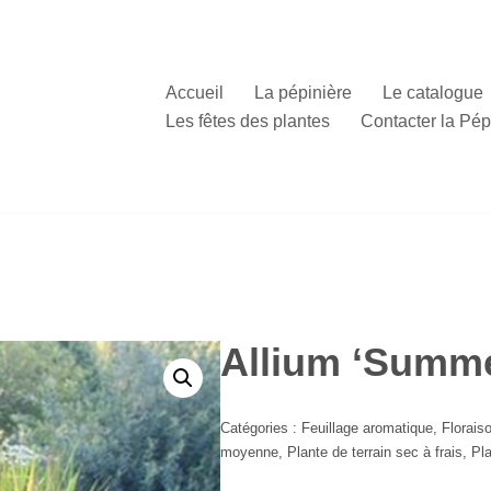
Accueil
La pépinière
Le catalogue
Les fêtes des plantes
Contacter la Pép
Allium ‘Summe
Catégories :
Feuillage aromatique
,
Florais
moyenne
,
Plante de terrain sec à frais
,
Pla