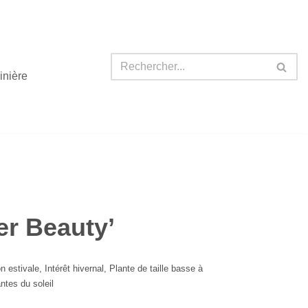
inière
r Beauty’
on estivale
,
Intérêt hivernal
,
Plante de taille basse à
ntes du soleil