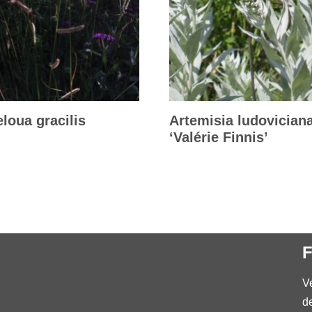
loua gracilis
Artemisia ludovician
‘Valérie Finnis’
F
V
d