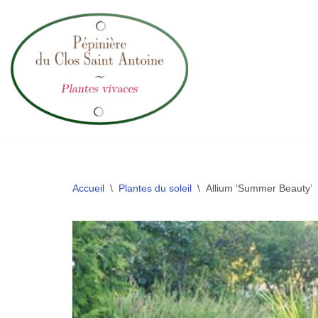
Aller
au
contenu
Accueil
\
Plantes du soleil
\
Allium ‘Summer Beauty’