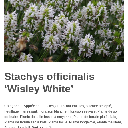
Stachys officinalis
‘Wisley White’
Catégories :
Appréciée dans les jardins naturalistes
,
calcaire accepté
,
Feuillage intéressant
,
Floraison blanche
,
Floraison estivale
,
Plante de sol
ordinaire
,
Plante de taille basse à moyenne
,
Plante de terrain plutôt frais
,
Plante de terrain sec à frais
,
Plante facile
,
Plante longévive
,
Plante méllifère
,
Plantes du soleil
,
Port en touffe