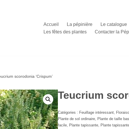
Accueil
La pépinière
Le catalogue
Les fêtes des plantes
Contacter la Pép
eucrium scorodonia ‘Crispum’
Teucrium scor
Catégories :
Feuillage intéressant
,
Florais
Plante de sol ordinaire
,
Plante de taille b
facile
,
Plante tapissante
,
Plante tapissant