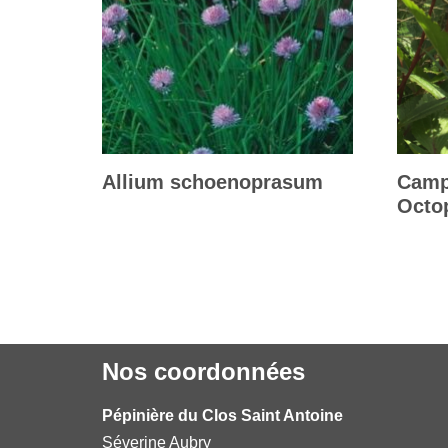
Allium schoenoprasum
Camp
Octo
Nos coordonnées
Pépinière du Clos Saint Antoine
Séverine Aubry