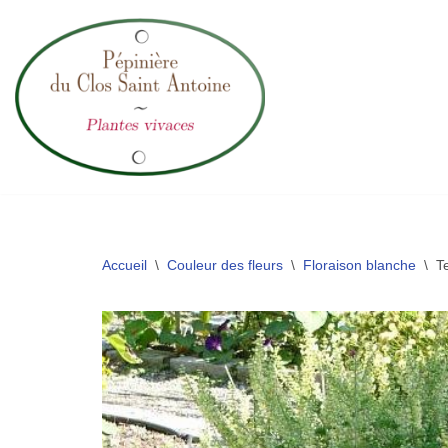
Aller
au
contenu
Accueil
\
Couleur des fleurs
\
Floraison blanche
\
T