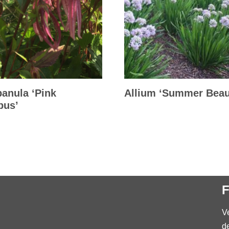
anula ‘Pink
Allium ‘Summer Beau
pus’
F
V
d