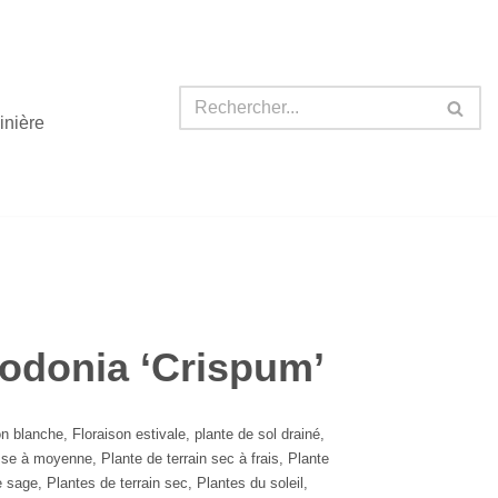
inière
odonia ‘Crispum’
on blanche
,
Floraison estivale
,
plante de sol drainé
,
asse à moyenne
,
Plante de terrain sec à frais
,
Plante
e sage
,
Plantes de terrain sec
,
Plantes du soleil
,