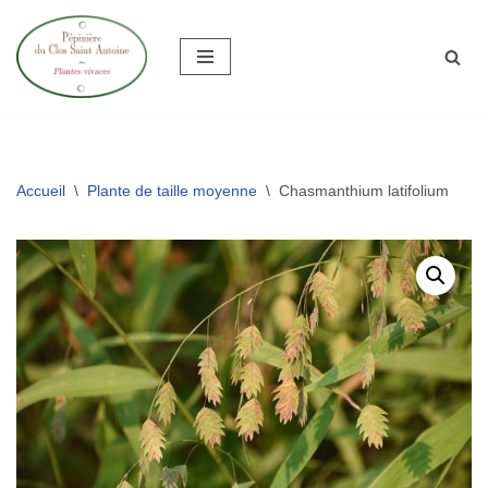
Aller
au
contenu
Accueil
\
Plante de taille moyenne
\
Chasmanthium latifolium