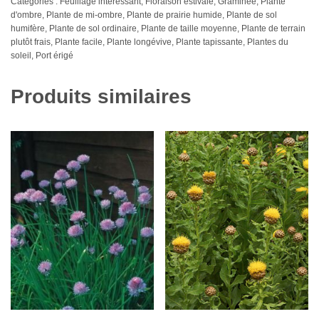
Catégories :
Feuillage intéressant
,
Floraison estivale
,
Graminée
,
Plante
d'ombre
,
Plante de mi-ombre
,
Plante de prairie humide
,
Plante de sol
humifère
,
Plante de sol ordinaire
,
Plante de taille moyenne
,
Plante de terrain
plutôt frais
,
Plante facile
,
Plante longévive
,
Plante tapissante
,
Plantes du
soleil
,
Port érigé
Produits similaires