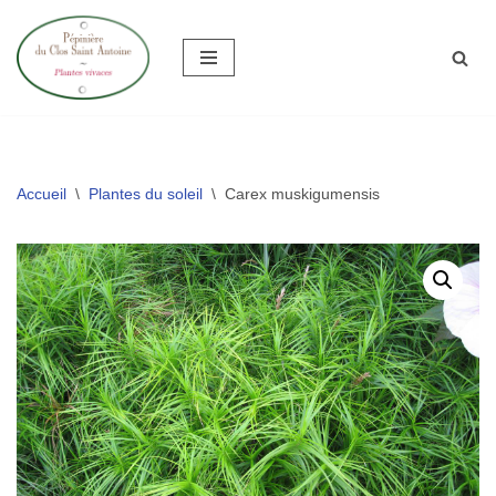
Aller
au
contenu
Accueil
\
Plantes du soleil
\
Carex muskigumensis