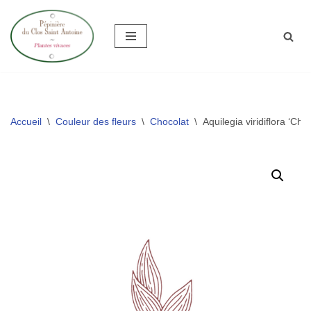
Aller
au
contenu
Accueil
\
Couleur des fleurs
\
Chocolat
\
Aquilegia viridiflora ‘Cho